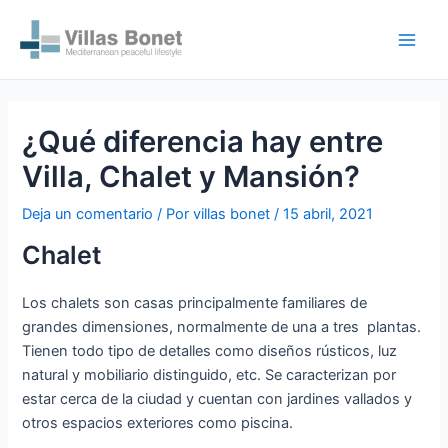
Ir
Navegación
Main
al
de
Men
contenido
entradas
¿Qué diferencia hay entre
Villa, Chalet y Mansión?
Deja un comentario
/ Por
villas bonet
/
15 abril, 2021
Chalet
Los chalets son casas principalmente familiares de
grandes dimensiones, normalmente de una a tres plantas.
Tienen todo tipo de detalles como diseños rústicos, luz
natural y mobiliario distinguido, etc. Se caracterizan por
estar cerca de la ciudad y cuentan con jardines vallados y
otros espacios exteriores como piscina.